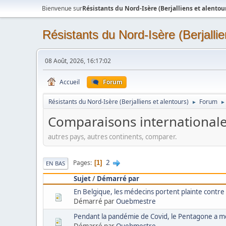
Bienvenue sur
Résistants du Nord-Isère (Berjalliens et alentou
Résistants du Nord-Isère (Berjallie
08 Août, 2026, 16:17:02
Accueil
Forum
Résistants du Nord-Isère (Berjalliens et alentours)
Forum
►
►
Comparaisons international
autres pays, autres continents, comparer.
2
Pages
1
EN BAS
Sujet
/
Démarré par
En Belgique, les médecins portent plainte contre
Démarré par
Ouebmestre
Pendant la pandémie de Covid, le Pentagone a 
Démarré par
Ouebmestre