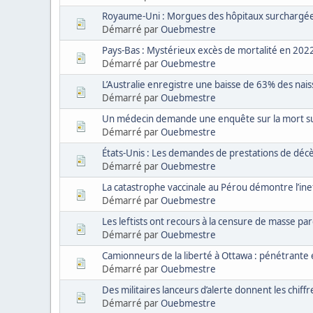
Royaume-Uni : Morgues des hôpitaux surchargées 
Démarré par
Ouebmestre
Pays-Bas : Mystérieux excès de mortalité en 202
Démarré par
Ouebmestre
L’Australie enregistre une baisse de 63% des nais
Démarré par
Ouebmestre
Un médecin demande une enquête sur la mort sub
Démarré par
Ouebmestre
États-Unis : Les demandes de prestations de déc
Démarré par
Ouebmestre
La catastrophe vaccinale au Pérou démontre l’ineff
Démarré par
Ouebmestre
Les leftists ont recours à la censure de masse parc
Démarré par
Ouebmestre
Camionneurs de la liberté à Ottawa : pénétrante 
Démarré par
Ouebmestre
Des militaires lanceurs d’alerte donnent les chiff
Démarré par
Ouebmestre