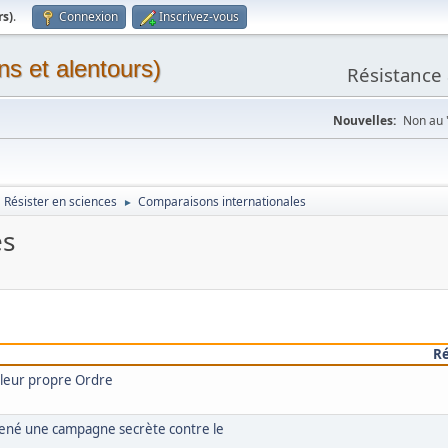
rs)
.
Connexion
Inscrivez-vous
ns et alentours)
Résistance 
Nouvelles:
Non au "
Résister en sciences
Comparaisons internationales
►
es
R
 leur propre Ordre
mené une campagne secrète contre le