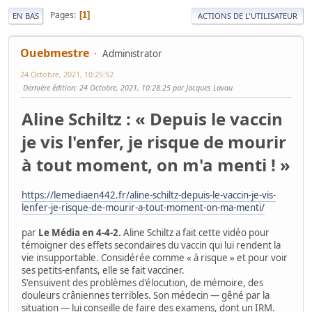
Pages
1
EN BAS
ACTIONS DE L'UTILISATEUR
Ouebmestre
Administrator
24 Octobre, 2021, 10:25:52
Dernière édition
: 24 Octobre, 2021, 10:28:25 par Jacques Lavau
Aline Schiltz : « Depuis le vaccin
je vis l'enfer, je risque de mourir
à tout moment, on m'a menti ! »
https://lemediaen442.fr/aline-schiltz-depuis-le-vaccin-je-vis-
lenfer-je-risque-de-mourir-a-tout-moment-on-ma-menti/
par
Le Média en 4-4-2.
Aline Schiltz a fait cette vidéo pour
témoigner des effets secondaires du vaccin qui lui rendent la
vie insupportable. Considérée comme « à risque » et pour voir
ses petits-enfants, elle se fait vacciner.
S'ensuivent des problèmes d'élocution, de mémoire, des
douleurs crâniennes terribles. Son médecin — gêné par la
situation — lui conseille de faire des examens, dont un IRM.