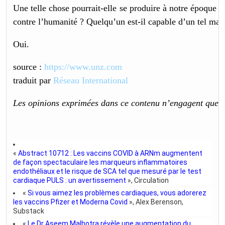
Une telle chose pourrait-elle se produire à notre époque ?
contre l’humanité ? Quelqu’un est-il capable d’un tel mal
Oui.
source :
https://www.unz.com
traduit par
Réseau International
Les opinions exprimées dans ce contenu n’engagent que la
«
Abstract 10712 : Les vaccins COVID à ARNm augmentent
de façon spectaculaire les marqueurs inflammatoires
endothéliaux et le risque de SCA tel que mesuré par le test
cardiaque PULS : un avertissement
», Circulation
«
Si vous aimez les problèmes cardiaques, vous adorerez
les vaccins Pfizer et Moderna Covid
», Alex Berenson,
Substack
«
Le Dr Aseem Malhotra révèle une augmentation du