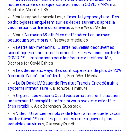
risque de crise cardiaque suite au vaccin COVID à ARNm
»,
Bitchute, Minute-1:35
Voir le rapport complet ici ; «
Émeute lymphocytaire : Des
pathologistes enquêtent sur les décès survenus après la
vaccination contre le coronavirus
», Free West Media
Voir «
Au moins 69 athlètes s’effondrent en un mois,
beaucoup sont morts
», freewestmedia.co
«
Lettre aux médecins : Quatre nouvelles découvertes
scientifiques concernant l’immunité et les vaccins contre le
COVID-19 – Implications pour la sécurité et l’efficacité
»,
Doctors for Covid Ethics
«
Les décès aux Pays-Bas sont supérieurs de plus de 20%
à ceux de l’année précédente
», Free West Media
«
Le Dr David LV Bauer de l’institut Francis Crick détruit le
système immunitaire
», Bitchute, 1 minute
«
Urgent : Les vaccins Covid vous empêcheront d’acquérir
une immunité complète même si vous avez été infecté et
êtes rétabli
», Alex Berenson, Substack
«
Vidéo : Un ancien employé de Pfizer affirme que le vaccin
contre Covid-19 rend les personnes qui le reçoivent plus
sensibles au virus
», Gateway Pundit