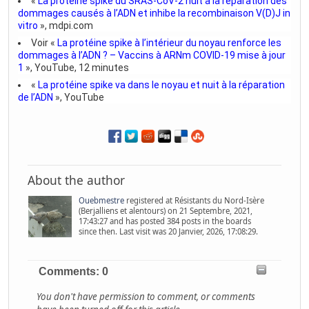
«
La protéine spike du SRAS-CoV-2 nuit à la réparation des
dommages causés à l’ADN et inhibe la recombinaison V(D)J in
vitro
», mdpi.com
Voir «
La protéine spike à l’intérieur du noyau renforce les
dommages à l’ADN ? – Vaccins à ARNm COVID-19 mise à jour
1
», YouTube, 12 minutes
«
La protéine spike va dans le noyau et nuit à la réparation
de l’ADN
», YouTube
About the author
Ouebmestre
registered at Résistants du Nord-Isère
(Berjalliens et alentours) on 21 Septembre, 2021,
17:43:27 and has posted 384 posts in the boards
since then. Last visit was 20 Janvier, 2026, 17:08:29.
Comments: 0
You don't have permission to comment, or comments