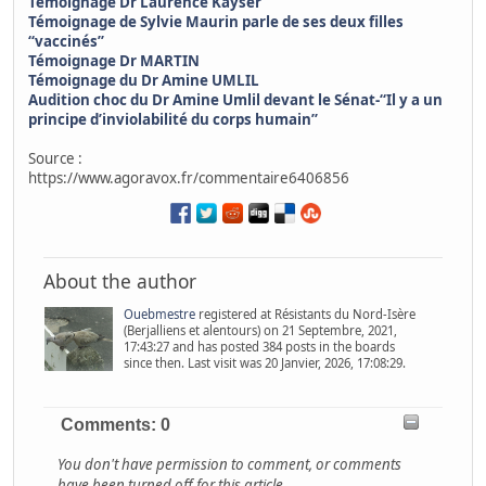
Témoignage Dr Laurence Kayser
Témoignage de Sylvie Maurin parle de ses deux filles
“vaccinés”
Témoignage Dr MARTIN
Témoignage du Dr Amine UMLIL
Audition choc du Dr Amine Umlil devant le Sénat-“Il y a un
principe d’inviolabilité du corps humain”
Source :
https://www.agoravox.fr/commentaire6406856
About the author
Ouebmestre
registered at Résistants du Nord-Isère
(Berjalliens et alentours) on 21 Septembre, 2021,
17:43:27 and has posted 384 posts in the boards
since then. Last visit was 20 Janvier, 2026, 17:08:29.
Comments: 0
You don't have permission to comment, or comments
have been turned off for this article.