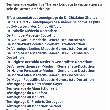
.
Témoignage explosif de Theresa Long sur la vaccination au
sein de l’armée américaine !!!
.
Effets secondaires : témoignage du Dr Ghizlaine Ghallab
DOCTOTHON – Témoignages de 6 médecins parmi les plus
de 300 au total des 24h de diffusion
Dr-Isabelle-Médecin-Doctothon
Dr-Philippe-Medecin-Doctothon
Dr-Alain-Gorius-Medecin-Generaliste-Doctothon
Dr-Marie-Pierre-Medecin-Generaliste-Doctothon
Dr-Veronique-Ledieu-Medecin-Generaliste-Doctothon
Dr-Benoit-Ochs-Medecin-Generaliste-Luxembourg-
Doctothon
Dr-Brigitte-Bertoldo-Medecin-Generaliste-Doctothon
Dr-Anne-Anthonissen-Medecin-Generaliste-Doctothon
Dr-Helene-Peruzzetto-Medecin-Generaliste-Doctothon
Dr-Marie-Laure-Medecin-Generaliste-Doctothon
Dr-Magali-Roussillhe-Medecin-Generaliste-Doctothon
Témoignage du Dr Stéphane Gayet
Témoignage de Alain Schollaert
Témoignage du Dr Lafont
Témoignage du Dr Flore
Témoignage Dr Frédéric Goraeguer
Témoignage du Dr Catherine Noël