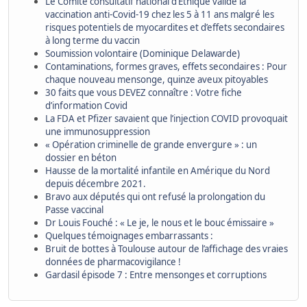
Le Comité consultatif national d’Éthique valide la
vaccination anti-Covid-19 chez les 5 à 11 ans malgré les
risques potentiels de myocardites et d’effets secondaires
à long terme du vaccin
Soumission volontaire (Dominique Delawarde)
Contaminations, formes graves, effets secondaires : Pour
chaque nouveau mensonge, quinze aveux pitoyables
30 faits que vous DEVEZ connaître : Votre fiche
d’information Covid
La FDA et Pfizer savaient que l’injection COVID provoquait
une immunosuppression
« Opération criminelle de grande envergure » : un
dossier en béton
Hausse de la mortalité infantile en Amérique du Nord
depuis décembre 2021.
Bravo aux députés qui ont refusé la prolongation du
Passe vaccinal
Dr Louis Fouché : « Le je, le nous et le bouc émissaire »
Quelques témoignages embarrassants :
Bruit de bottes à Toulouse autour de l’affichage des vraies
données de pharmacovigilance !
Gardasil épisode 7 : Entre mensonges et corruptions