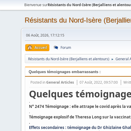
Bienvenue sur
Résistants du Nord-Isère (Berjalliens et alentou
Résistants du Nord-Isère (Berjallie
06 Août, 2026, 17:12:15
Accueil
Forum
Résistants du Nord-Isère (Berjalliens et alentours)
General A
►
Quelques témoignages embarrassants :
Posted in
General Articles
07 Août, 2022, 09:57:00
Writ
Quelques témoignage
.
N° 2474 Témoignage : elle attrape le covid après la v
.
Témoignage explosif de Theresa Long sur la vaccinati
.
Effets secondaires : témoignage du Dr Ghizlaine Gha