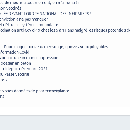
 risque de mourir à tout moment, on m’a menti ! »
non-vaccinés
QUÉE DEVANT L’ORDRE NATIONAL DES INFIRMIERS !
 conviction à ne pas manquer
et détruit le système immunitaire
vaccination anti-Covid-19 chez les 5 à 11 ans malgré les risques potentiels
es : Pour chaque nouveau mensonge, quinze aveux pitoyables
information Covid
provoquait une immunosuppression
n dossier en béton
 Nord depuis décembre 2021.
du Passe vaccinal
ire »
es vraies données de pharmacovigilance !
ons