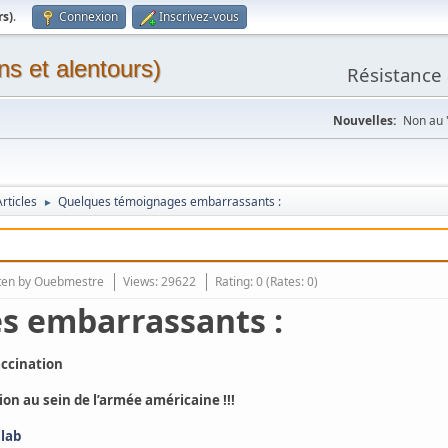
rs)
.
Connexion
Inscrivez-vous
ns et alentours)
Résistance 
Nouvelles:
Non au "
rticles
Quelques témoignages embarrassants :
►
ten by
Ouebmestre
Views: 29622
Rating: 0 (Rates: 0)
s embarrassants :
accination
on au sein de l’armée américaine !!!
llab