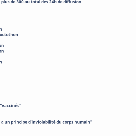
us de 300 au total des 24h de diffusion
on
Doctothon
n
on
on
on
 “vaccinés”
 a un principe d’inviolabilité du corps humain”