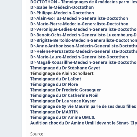
DOCTOTHON – Témoignages de 6 médecins parmi les pl
Dr-Isabelle-Médecin-Doctothon
Dr-Philippe-Medecin-Doctothon
Dr-Alain-Gorius-Medecin-Generaliste-Doctothon
Dr-Marie-Pierre-Medecin-Generaliste-Doctothon
Dr-Veronique-Ledieu-Medecin-Generaliste-Doctoth
Dr-Benoit-Ochs-Medecin-Generaliste-Luxembourg-
Dr-Brigitte-Bertoldo-Medecin-Generaliste-Doctotho
Dr-Anne-Anthonissen-Medecin-Generaliste-Doctoth
Dr-Helene-Peruzzetto-Medecin-Generaliste-Doctoth
Dr-Marie-Laure-Medecin-Generaliste-Doctothon
Dr-Magali-Roussillhe-Medecin-Generaliste-Doctoth
Témoignage du Dr Stéphane Gayet
Témoignage de Alain Schollaert
Témoignage du Dr Lafont
Témoignage du Dr Flore
Témoignage Dr Frédéric Goraeguer
Témoignage du Dr Catherine Noël
Témoignage Dr Laurence Kayser
Témoignage de Sylvie Maurin parle de ses deux filles
Témoignage Dr MARTIN
Témoignage du Dr Amine UMLIL
Audition choc du Dr Amine Umlil devant le Sénat-“Il y
Source :