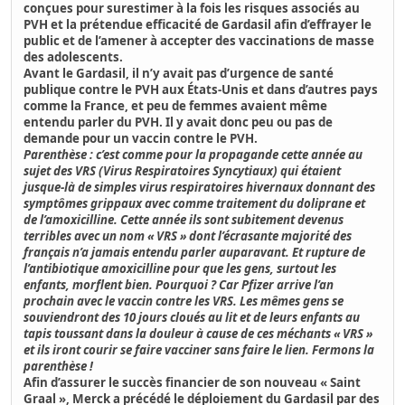
conçues pour
surestimer à la fois les risques associés au
PVH et la prétendue efficacité de Gardasil
afin d’effrayer le
public et de l’amener à accepter des vaccinations de masse
des adolescents.
Avant le Gardasil, il n’y avait pas d’urgence de santé
publique contre le PVH aux États-Unis et dans d’autres pays
comme la France, et peu de femmes avaient même
entendu parler du PVH. Il y avait donc peu ou pas de
demande pour un vaccin contre le PVH.
Parenthèse : c’est comme pour la propagande cette année au
sujet des VRS (Virus Respiratoires Syncytiaux) qui étaient
jusque-là de simples virus respiratoires hivernaux donnant des
symptômes grippaux avec comme traitement du doliprane et
de l’amoxicilline. Cette année ils sont subitement devenus
terribles avec un nom « VRS » dont l’écrasante majorité des
français n’a jamais entendu parler auparavant. Et rupture de
l’antibiotique amoxicilline pour que les gens, surtout les
enfants, morflent bien. Pourquoi ? Car Pfizer arrive l’an
prochain avec le vaccin contre les VRS. Les mêmes gens se
souviendront des 10 jours cloués au lit et de leurs enfants au
tapis toussant dans la douleur à cause de ces méchants « VRS »
et ils iront courir se faire vacciner sans faire le lien. Fermons la
parenthèse !
Afin d’assurer le succès financier de son nouveau « Saint
Graal »,
Merck a précédé le déploiement du Gardasil par des