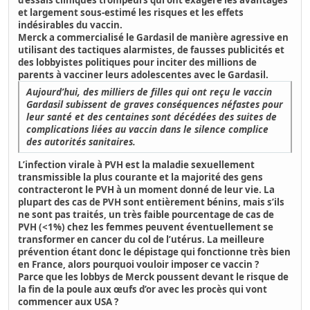
d’essais cliniques trompeurs qui ont
exagéré les avantages
et largement sous-estimé les risques et les effets
indésirables du vaccin.
Merck a commercialisé le Gardasil de manière agressive en
utilisant des tactiques alarmistes, de fausses publicités et
des lobbyistes politiques
pour inciter des millions de
parents à vacciner leurs adolescentes avec le Gardasil.
Aujourd’hui, des milliers de filles qui ont reçu le vaccin
Gardasil subissent de graves conséquences néfastes pour
leur santé et des centaines sont décédées des suites de
complications liées au vaccin dans le silence complice
des autorités sanitaires.
L’infection virale à PVH est la maladie sexuellement
transmissible la plus courante et la majorité des gens
contracteront le PVH à un moment donné de leur vie.
La
plupart des cas de PVH sont entièrement bénins, mais s’ils
ne sont pas traités, un très faible pourcentage de cas de
PVH (<1%) chez les femmes peuvent éventuellement se
transformer en cancer du col de l’utérus.
La meilleure
prévention étant donc le dépistage qui fonctionne très bien
en France, alors pourquoi vouloir imposer ce vaccin ?
Parce que les lobbys de Merck poussent devant le risque de
la fin de la poule aux œufs d’or avec les procès qui vont
commencer aux USA ?