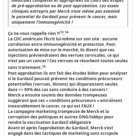
médicales complètes et appropriées au cours des étapes
de pré-approbation ou de post approbation. Les essais
cliniques entrepris par Merck n’ont même pas examiné
le potentiel du Gardasil pour prévenir le cancer, mais
uniquement l’immunogénicité !
13
14
Ça ne vous rappelle rien ?!
,
Le CDC américain l’écrit lui-même sur son site : aucune
corrélation entre immunogénicité et protection.
Post-
autorisation de mise sur le marché, ils disent que ces
injections préviendraient des verrues cervicales, ce qui
n’est pas un cancer ! Ces verrues se résorbent toutes seules
15
sans traitement.
Post-approbation ils ont fait des études bidon pour analyser
si le Gardasil pouvait prévenir les conditions précurseurs
potentielles
(verrues, lésions) qui disparaissent seules
dans >> 99% des cas sans conduire à des cancers !
Merck a ensuite soumis des données trompeuses
suggérant que ces « conditions précurseurs » entraînent
inexorablement le cancer, ce qui est FAUX !
La campagne marketing trompeuse de Merck et la
corruption des politiques et autres ONG/lobbys pour
rendre la vaccination Gardasil obligatoire
Avant et après l’approbation du Gardasil, Merck s’est
engagé dans des tactiques de marketing sans scrupule