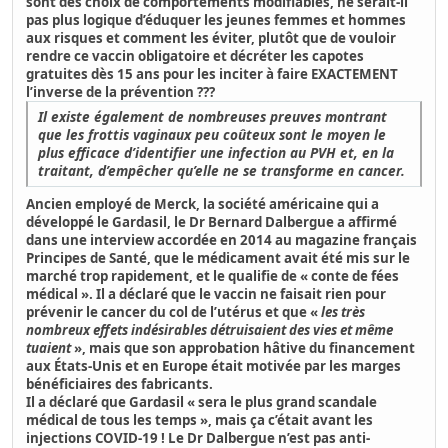
sont des choix de comportements modifiables, ne serait-il
pas plus logique d’éduquer les jeunes femmes et hommes
aux risques et comment les éviter, plutôt que de vouloir
rendre ce vaccin obligatoire et décréter les capotes
gratuites dès 15 ans pour les inciter à faire EXACTEMENT
l’inverse de la prévention ???
Il existe également de nombreuses preuves montrant
que les frottis vaginaux peu coûteux sont le moyen le
plus efficace d’identifier une infection au PVH et, en la
traitant, d’empêcher qu’elle ne se transforme en cancer.
Ancien employé de Merck, la société américaine qui a
développé le Gardasil,
le Dr Bernard Dalbergue a affirmé
dans une interview accordée en 2014 au magazine français
Principes de Santé, que le médicament avait été mis sur le
marché trop rapidement, et le qualifie de « conte de fées
médical ».
Il a déclaré que le vaccin ne faisait rien pour
prévenir le cancer du col de l’utérus et que «
les très
nombreux effets indésirables détruisaient des vies et même
tuaient
», mais que son approbation hâtive du financement
aux États-Unis et en Europe était motivée par les marges
bénéficiaires des fabricants.
Il a déclaré que Gardasil « sera le plus grand scandale
médical de tous les temps »
, mais ça c’était avant les
injections COVID-19 ! Le Dr Dalbergue n’est pas anti-