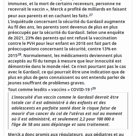
immunes, et la mort de certains receveurs, personne ne
recevrait le vaccin », Merck a profité de milliards en faisant
27
peur aux parents et en cachant les faits.
L’inquiétude concernant la sécurité du Gardasil augmente
Au fil des ans, les parents sont devenus de plus en plus
préoccupés par la sécurité du Gardasil.
Selon une enquête
de 2021, 23% des parents qui ont refusé la vaccination
contre le PVH pour leur enfant en 2018 ont fait part de
préoccupations concernant la sécurité, contre 13% en
28
2015
. Normalement,
les médicaments deviennent plus
acceptés au fil du temps à mesure que leur innocuité est
démontrée dans le monde réel. Ce n’est pourtant pas le cas
avec le Gardasil,
ce qui pourrait être une indication que de
plus en plus de gens connaissent ou ont entendu parler de
jeunes souffrant de problèmes graves.
29
Tout comme lesdits « vaccins » COVID-19 !
L’innocuité d’un vaccin comme le Gardasil devrait être
totale car il est administré à des enfants et des
adolescents en parfaite santé dont le risque futur de
mourir d’un cancer du col de l’utérus est nul au moment
où il est administré, et seulement 2,2 pour 100 000 à
l’âge de 58 ans sans dépistage et sans traitement.
Merck a donc promis aux régulateurs, aux pédiatres et au