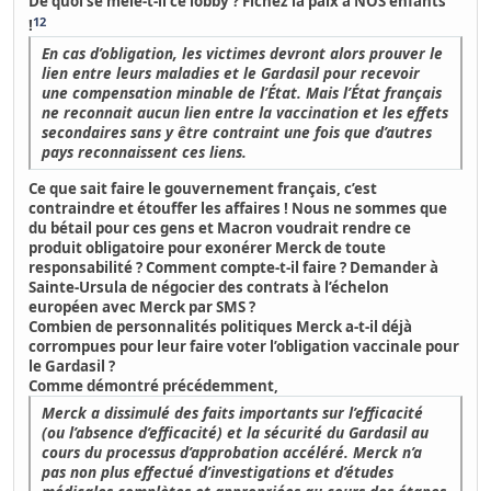
De quoi se mêle-t-il ce lobby ? Fichez la paix à NOS enfants
12
!
En cas d’obligation, les victimes devront alors prouver le
lien entre leurs maladies et le Gardasil pour recevoir
une compensation minable de l’État. Mais l’État français
ne reconnait aucun lien entre la vaccination et les effets
secondaires sans y être contraint une fois que d’autres
pays reconnaissent ces liens.
Ce que sait faire le gouvernement français, c’est
contraindre et étouffer les affaires ! Nous ne sommes que
du bétail pour ces gens et Macron voudrait rendre ce
produit obligatoire pour exonérer Merck de toute
responsabilité ? Comment compte-t-il faire ? Demander à
Sainte-Ursula de négocier des contrats à l’échelon
européen avec Merck par SMS ?
Combien de personnalités politiques Merck a-t-il déjà
corrompues pour leur faire voter l’obligation vaccinale pour
le Gardasil ?
Comme démontré précédemment,
Merck a dissimulé des faits importants sur l’efficacité
(ou l’absence d’efficacité) et la sécurité du Gardasil au
cours du processus d’approbation accéléré. Merck n’a
pas non plus effectué d’investigations et d’études