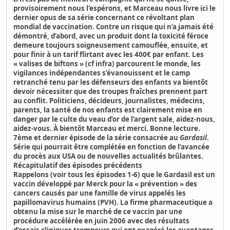
provisoirement nous l’espérons, et Marceau nous livre ici le
dernier opus de sa série concernant ce révoltant plan
mondial de vaccination. Contre un risque qui n’a jamais été
démontré, d’abord, avec un produit dont la toxicité féroce
demeure toujours soigneusement camouflée, ensuite, et
pour finir à un tarif flirtant avec les 400€ par enfant. Les
« valises de biftons » (cf infra) parcourent le monde, les
vigilances indépendantes s’évanouissent et le camp
retranché tenu par les défenseurs des enfants va bientôt
devoir nécessiter que des troupes fraîches prennent part
au conflit. Politiciens, décideurs, journalistes, médecins,
parents, la santé de nos enfants est clairement mise en
danger par le culte du veau d’or de l’argent sale, aidez-nous,
aidez-vous. À bientôt Marceau et merci. Bonne lecture.
7ème et dernier épisode de la série consacrée au
Gardasil
.
Série qui pourrait être complétée en fonction de l’avancée
du procès aux USA ou de nouvelles actualités brûlantes.
Récapitulatif des épisodes précédents
Rappelons (voir tous les épisodes 1-6) que le
Gardasil est un
vaccin développé par Merck pour la « prévention » des
cancers causés par une famille de virus appelés les
papillomavirus humains
(PVH). La firme pharmaceutique a
obtenu la
mise sur le marché de ce vaccin par une
procédure accélérée en juin 2006
avec des résultats