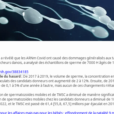
 a révélé que les ARNm Covid ont causé des dommages généralisés aux tau
heurs danois, a analysé des échantillons de sperme de 7000 H âgés de 1
.nih.gov/38834185
le du hasard :
De 2017 à 2019, le volume de sperme, la concentration e
aculats des candidats donneurs ont augmenté de 2 à 12%. Ensuite, de 2019
e 0,1 à 5% d'une année à l'autre, mais aucun de ces changements n'était 
ion de spermatozoïdes mobiles et de TMSC a diminué de manière significa
on de spermatozoïdes mobiles chez les candidats donneurs a diminué de 18,
2022, et le TMSC est passé de 61,4 [55,8, 67,5] millions par éjaculat en 201
pour les affaires mais pas pour les bébés : effondrement de la natalité 9 m