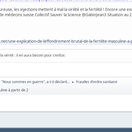
use, les injections mettent à mal la virilité et la fertilité ! Encore une 
f de médecins suisse Collectif Sauver la Science @GabinJean3 Situation au 
e
.net/une-explication-de-leffondrement-brutal-de-la-fertilite-masculine-a-
a vérité : il en aura besoin pour s'enfuir.
"Nous sommes en guerre", a-t-il déclaré...
Fraudes d'ordre sanitaire
►
line à partir de 2