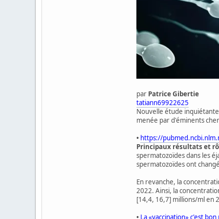
par
Patrice Gibertie
tatiann69922625
Nouvelle étude inquiétante
menée par d'éminents cherc
•
https://pubmed.ncbi.nlm
Principaux résultats et rô
spermatozoïdes dans les éj
spermatozoïdes ont changé d
En revanche, la concentrat
2022. Ainsi, la concentrati
[14,4, 16,7] millions/ml en 
•
La «vaccination» c'est
b
on 