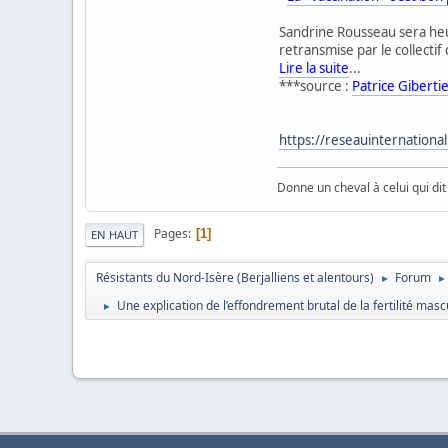
Sandrine Rousseau sera heure
retransmise par le collecti
Lire la suite
...
***source :
Patrice Giberti
https://reseauinternational
Donne un cheval à celui qui dit l
Pages
1
EN HAUT
Résistants du Nord-Isère (Berjalliens et alentours)
Forum
►
►
Une explication de l’effondrement brutal de la fertilité mascu
►