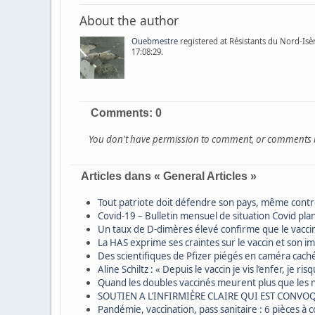
About the author
Ouebmestre
registered at Résistants du Nord-Isère
17:08:29.
Comments: 0
You don't have permission to comment, or comments hav
Articles dans « General Articles »
Tout patriote doit défendre son pays, même con
Covid-19 – Bulletin mensuel de situation Covid p
Un taux de D-dimères élevé confirme que le vacc
La HAS exprime ses craintes sur le vaccin et son i
Des scientifiques de Pfizer piégés en caméra cach
Aline Schiltz : « Depuis le vaccin je vis l’enfer, je
Quand les doubles vaccinés meurent plus que les 
SOUTIEN A L’INFIRMIÈRE CLAIRE QUI EST CONVO
Pandémie, vaccination, pass sanitaire : 6 pièces à