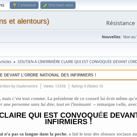
rs)
.
Connexion
Inscrivez-vous
ns et alentours)
Résistance 
Nouvelles:
Non au "
rticles
SOUTIEN A L’INFIRMIÈRE CLAIRE QUI EST CONVOQUÉE DEVANT L’ORD
►
E DEVANT L’ORDRE NATIONAL DES INFIRMIERS !
ritten by
Ouebmestre
Views: 13356
Rating: 0 (Rates: 0)
 mais c’est tout comme. La présidente de ce conseil lui écrit même qu’ell
r une personne sans lui dire, tout en l'insinuant
»
remarque t-elle, avec
E CLAIRE QUI EST CONVOQU
É
E DEVAN
INFIRMIERS !
 n'a pas sa langue dans la poche
, a fait le tour des réseaux sociaux a