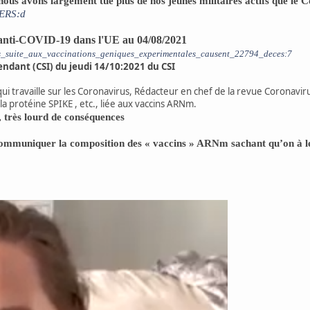
s avons largement tue plus de nos jeunes militaires actifs que le Co
AERS:d
ons anti-COVID-19 dans l'UE au 04/08/2021
es_suite_aux_vaccinations_geniques_experimentales_causent_22794_deces:7
ndant (CSI) du jeudi 14/10:2021 du CSI
ui travaille sur les Coronavirus, Rédacteur en chef de la revue Coronavir
la protéine SPIKE , etc., liée aux vaccins ARNm.
 très lourd de conséquences
ommuniquer la composition des « vaccins » ARNm sachant qu’on à le d