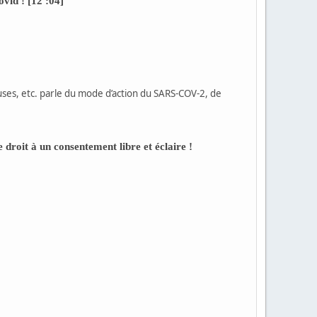
vid ! [12 :04]
uses, etc. parle du mode d’action du SARS-COV-2, de
roit à un consentement libre et éclaire !