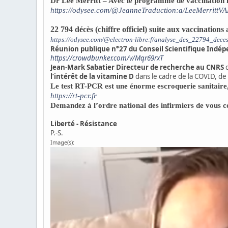
Dr Lee Merritt – Avec le programme de vaccination nou
https://odysee.com/@JeanneTraduction:a/LeeMerrittV
22 794 décès (chiffre officiel) suite aux vaccinati
https://odysee.com/@electron-libre:f/analyse_des_22794_dec
Réunion publique n°27 du Conseil Scientifique Indépe
https://crowdbunker.com/v/Mqr69rxT
Jean-Mark Sabatier Directeur de recherche au CNRS
q
l’intérêt de la vitamine D
dans le cadre de la COVID, de 
Le test RT-PCR est une énorme escroquerie sanitaire,
https://rt-pcr.fr
Demandez à l’ordre national des infirmiers de vous c
Liberté - Résistance
P.-S.
Image(s):