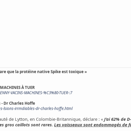
are que la protéine native Spike est toxique »
S MACHINES À TUER
NPENNY-VACINS-MACHINES-%C3%80-TUER-:7
 - Dr Charles Hoffe
s-lsions-irrmdiables-dr-charles-hoffe.html
uté de Lytton, en Colombie-Britannique, déclare : «
J’ai 62% de D
es gros caillots sont rares.
Les vaisseaux sont endommagés de fa