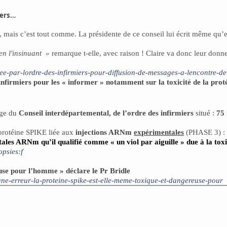
iers…
 mais c’est tout comme. La présidente de ce conseil lui écrit même qu’ell
en l'insinuant
»
remarque t-elle, avec raison ! Claire va donc leur donne
uee-par-lordre-des-infirmiers-pour-diffusion-de-messages-a-lencontre-de
 infirmiers pour les « informer » notamment sur la toxicité de la pro
ège du
Conseil interdépartemental, de l’ordre des infirmiers
situé :
75 
 protéine SPIKE liée aux
injections ARNm
expérimentales
(PHASE 3) :
les ARNm qu’il qualifié comme « un viol par aiguille » due à la toxi
psies:f
use pour l’homme » déclare le Pr Bridle
-une-erreur-la-proteine-spike-est-elle-meme-toxique-et-dangereuse-pour