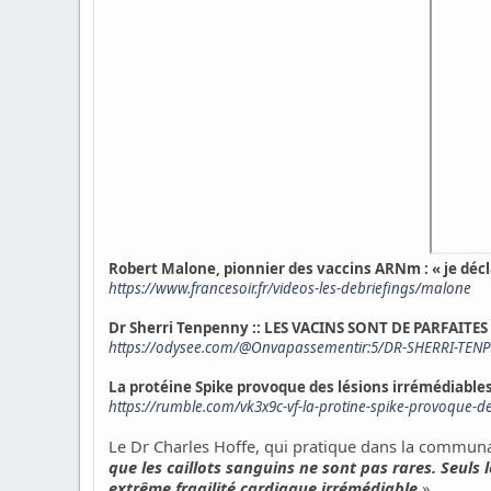
Robert Malone, pionnier des vaccins ARNm : « je décl
https://www.francesoir.fr/videos-les-debriefings/malone
Dr Sherri Tenpenny :: LES VACINS SONT DE PARFAITE
https://odysee.com/@Onvapassementir:5/DR-SHERRI-TE
La protéine Spike provoque des lésions irrémédiables
https://rumble.com/vk3x9c-vf-la-protine-spike-provoque-de
Le Dr Charles Hoffe, qui pratique dans la communa
que les caillots sanguins ne sont pas rares. Seuls l
extrême fragilité cardiaque irrémédiable
»