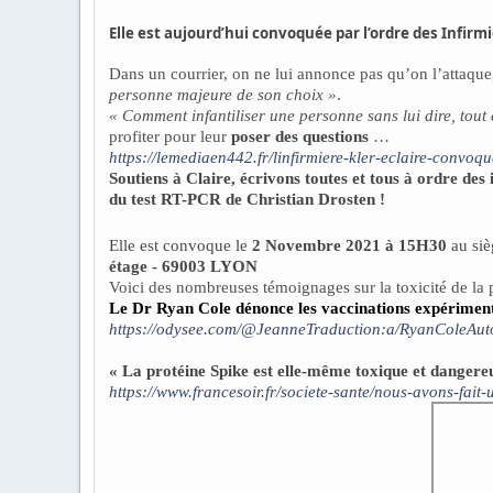
Elle est aujourd’hui convoquée par l’ordre des Infirm
Dans un courrier, on ne lui annonce pas qu’on l’attaque,
personne majeure de son choix »
.
« Comment infantiliser une personne sans lui dire, tout 
profiter pour leur
poser des questions
…
https://lemediaen442.fr/linfirmiere-kler-eclaire-convoq
Soutiens à Claire, écrivons toutes et tous à ordre des
du test RT-PCR de Christian Drosten !
Elle est convoque le
2 Novembre 2021 à 15H30
au si
étage - 69003 LYON
Voici des nombreuses témoignages sur la toxicité de la
Le Dr Ryan Cole dénonce les vaccinations expérimenta
https://odysee.com/@JeanneTraduction:a/RyanColeAuto
« La protéine Spike est elle-même toxique et dangere
https://www.francesoir.fr/societe-sante/nous-avons-fait