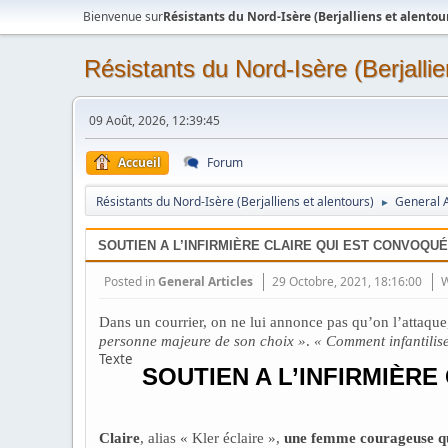
Bienvenue sur
Résistants du Nord-Isère (Berjalliens et alentou
Résistants du Nord-Isère (Berjallie
09 Août, 2026, 12:39:45
Accueil
Forum
Résistants du Nord-Isère (Berjalliens et alentours)
General A
►
SOUTIEN A L’INFIRMIÈRE CLAIRE QUI EST CONVOQUÉ
Posted in
General Articles
29 Octobre, 2021, 18:16:00
W
Dans un courrier, on ne lui annonce pas qu’on l’attaque,
personne majeure de son choix »
.
« Comment infantilise
Texte
SOUTIEN A L’INFIRMIÈR
Claire
, alias « Kler éclaire »,
une femme courageuse qui