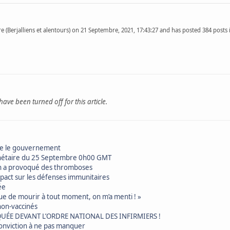
 (Berjalliens et alentours) on 21 Septembre, 2021, 17:43:27 and has posted 384 posts in
e been turned off for this article.
tre le gouvernement
lanétaire du 25 Septembre 0h00 GMT
in a provoqué des thromboses
mpact sur les défenses immunitaires
ée
 risque de mourir à tout moment, on m’a menti ! »
non-vaccinés
QUÉE DEVANT L’ORDRE NATIONAL DES INFIRMIERS !
 conviction à ne pas manquer