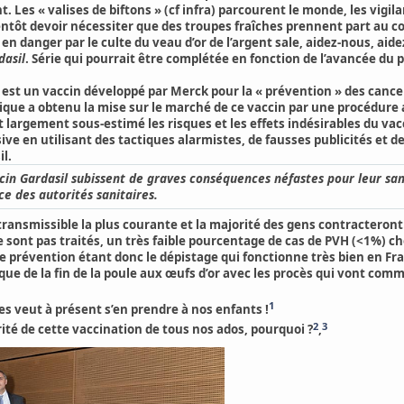
fant. Les « valises de biftons » (cf infra) parcourent le monde, les v
tôt devoir nécessiter que des troupes fraîches prennent part au conf
en danger par le culte du veau d’or de l’argent sale, aidez-nous, ai
dasil
. Série qui pourrait être complétée en fonction de l’avancée du
 est un vaccin développé par Merck pour la « prévention » des cancer
ique a obtenu la
mise sur le marché de ce vaccin par une procédure 
 largement sous-estimé les risques et les effets indésirables du vac
e en utilisant des tactiques alarmistes, de fausses publicités et de
il.
vaccin Gardasil subissent de graves conséquences néfastes pour leur s
ce des autorités sanitaires.
 transmissible la plus courante et la majorité des gens contractero
ne sont pas traités, un très faible pourcentage de cas de PVH (<1%)
e prévention étant donc le dépistage qui fonctionne très bien en Fra
que de la fin de la poule aux œufs d’or avec les procès qui vont com
1
tes veut à présent s’en prendre à nos enfants !
2
3
rité de cette vaccination de tous nos ados, pourquoi ?
,