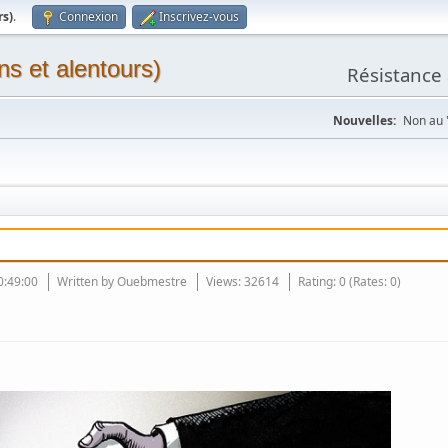
rs)
.
Connexion
Inscrivez-vous
ns et alentours)
Résistance 
Nouvelles:
Non au "
0:49:00
Written by
Ouebmestre
Views: 32614
Rating: 0 (Rates: 0)