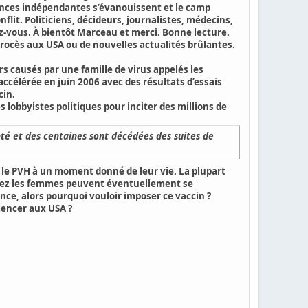
igilances indépendantes s’évanouissent et le camp
lit. Politiciens, décideurs, journalistes, médecins,
dez-vous. À bientôt Marceau et merci. Bonne lecture.
 procès aux USA ou de nouvelles actualités brûlantes.
s causés par une famille de virus appelés les
accélérée en juin 2006
avec des résultats d’essais
cin.
s lobbyistes politiques
pour inciter des millions de
anté et des centaines sont décédées des suites de
nt le PVH à un moment donné de leur vie.
La plupart
 chez les femmes peuvent éventuellement se
nce, alors pourquoi vouloir imposer ce vaccin ?
mencer aux USA ?