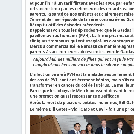
et pour finir à un tarif flirtant avec les 400€ par en
retranché tenu par les défenseurs des enfants va bien
parents, la santé de nos enfants est clairement mise 
7ème et dernier épisode de la série consacrée au
Gar
Récapitulatif des épisodes précédents
Rappelons (voir tous les épisodes 1-6) que le
Gardasil
papillomavirus humains
(PVH). La firme pharmaceut
cliniques trompeurs qui ont
exagéré les avantages et
Merck a commercialisé le Gardasil de manière agressiv
parents à vacciner leurs adolescentes avec le Gardas
Aujourd’hui, des milliers de filles qui ont reçu le 
complications liées au vaccin dans le silence compli
L’infection virale à PVH est la maladie sexuellement
des cas de PVH sont entièrement bénins, mais s’ils 
transformer en cancer du col de l’utérus.
La meilleur
Parce que les lobbys de Merck poussent devant le ris
Une promotion aussi repoussante qu’efficace
Après la mort de plusieurs petites indiennes, Bill Ga
Le même Bill Gates – via l’OMS et Gavi – fait une prio