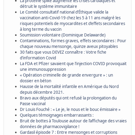
La protéine spike augmente les crises cardiaques et
détruit le système immunitaire
Le Comité consultatif national d’Éthique valide la
vaccination anti-Covid-19 chez les 5 à 11 ans malgré les
risques potentiels de myocardites et d’effets secondaires
à long terme du vaccin
Soumission volontaire (Dominique Delawarde)
Contaminations, formes graves, effets secondaires : Pour
chaque nouveau mensonge, quinze aveux pitoyables
30 faits que vous DEVEZ connaître : Votre fiche
d’information Covid
La FDA et Pfizer savaient que l’injection COVID provoquait
une immunosuppression
« Opération criminelle de grande envergure » : un
dossier en béton
Hausse de la mortalité infantile en Amérique du Nord
depuis décembre 2021.
Bravo aux députés qui ont refusé la prolongation du
Passe vaccinal
Dr Louis Fouché : « Le je, le nous et le bouc émissaire »
Quelques témoignages embarrassants :
Bruit de bottes à Toulouse autour de l’affichage des vraies
données de pharmacovigilance !
Gardasil épisode 7 : Entre mensonges et corruptions