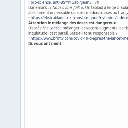
•
pro-science, anti-BS™@GabinJean3
·
7h
Danemark : «
Nous avons failli
». Un tabloid à large circ
absolument impensable dans les médias suisses ou françai
•
https://ekstrabladet-dk.translate.goog/nyheder/ledere
Attention le mélange des doses est dangereux
D’après
The
Lancet
, mélanger les vaccins augmente les ri
inquiétude, c’est pareil. Sera-t-il tenu responsable ?
•
https://www.bfmtv.com/covid-19-d-apres-the-lancet-mel
Ils vous ont menti !