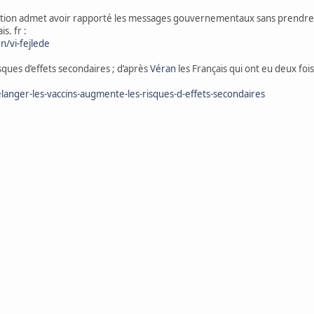
ulation admet avoir rapporté les messages gouvernementaux sans prendre l
s. fr :
n/vi-fejlede
sques d’effets secondaires ; d’après
Véran
les Français qui ont eu deux foi
anger-les-vaccins-augmente-les-risques-d-effets-secondaires