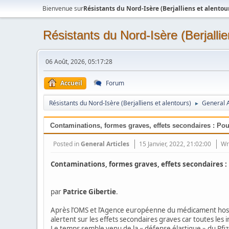
Bienvenue sur
Résistants du Nord-Isère (Berjalliens et alentou
Résistants du Nord-Isère (Berjallie
06 Août, 2026, 05:17:28
Accueil
Forum
Résistants du Nord-Isère (Berjalliens et alentours)
General A
►
Contaminations, formes graves, effets secondaires : P
Posted in
General Articles
15 Janvier, 2022, 21:02:00
Wr
Contaminations, formes graves, effets secondaires
par
Patrice Gibertie
.
Après l’OMS et l’Agence européenne du médicament hostiles
alertent sur les effets secondaires graves car toutes les 
Le temps semble venu de la « défense élastique » du Pf