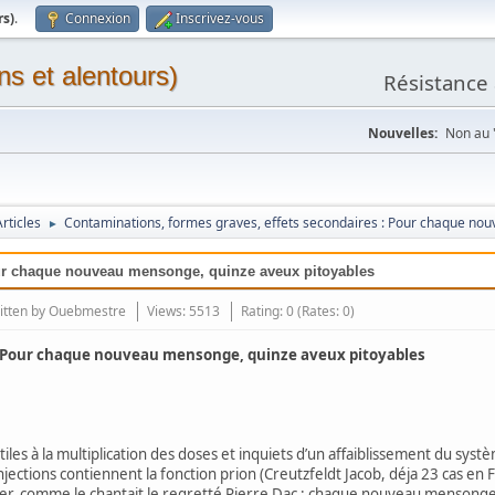
rs)
.
Connexion
Inscrivez-vous
ns et alentours)
Résistance 
Nouvelles:
Non au "
rticles
Contaminations, formes graves, effets secondaires : Pour chaque no
►
our chaque nouveau mensonge, quinze aveux pitoyables
itten by
Ouebmestre
Views: 5513
Rating: 0 (Rates: 0)
 : Pour chaque nouveau mensonge, quinze aveux pitoyables
 à la multiplication des doses et inquiets d’un affaiblissement du systèm
injections contiennent la fonction prion (Creutzfeldt Jacob, déja 23 cas en
izer, comme le chantait le regretté Pierre Dac : chaque nouveau mensong