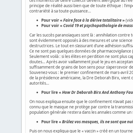
ces moments de délire collectif devient allergique au rée
principe de réalité aussi bien que de toute éthique : l’im
contrariété à sa toute-puissance…
Pour voir «
Faire face à la dérive totalitaire
»
(vid
Pour voir «
Covid 19 et psychopathologie de mass
Car les succès paranoïaques sont là : annihilation contre 
sont évidemment opposés à des mesures et une science « 
destructrices. Le tout en s’assurant d’une adhésion suffis
Ce ne sont pas quelques données de pharmacovigilance (to
Seulement voilà : si les élites en perdition ne sont plus c
doutes… Après avoir vaillamment joué le jeu en acceptant sac
suffisamment de grains de bon sens pour s’apercevoir d
Souvenez-vous : le premier confinement de mars-avril 20
de la présidence américaine, la Dre Deborah Birx, vient d
autorités…
Pour lire «
How Dr Deborah Birx And Anthony Fauc
On nous expliqua ensuite que le confinement n’avait pas s
connu que le masque ne protège par contre la transmission
population générale restera dans les annales comme un 
Pour lire «
Brûlez vos masques, ils ne sont que nui
Puis on nous expliqua que le « vaccin » créé en un tourne