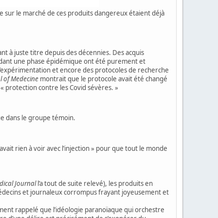
 mise sur le marché de ces produits dangereux étaient déjà
ant à juste titre depuis des décennies. Des acquis
ndant une phase épidémique ont été purement et
d’expérimentation et encore des protocoles de recherche
l of Medecine
montrait que le protocole avait été changé
 « protection contre les Covid sévères. »
que dans le groupe témoin.
avait rien à voir avec l’injection » pour que tout le monde
dical Journal
l’a tout de suite relevé), les produits en
, médecins et journaleux corrompus frayant joyeusement et
ement rappelé que l’idéologie paranoïaque qui orchestre