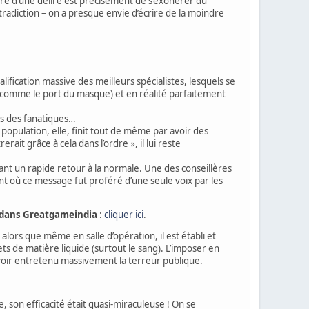
opre d’une délire est précisément de s’exonérer du
ntradiction – on a presque envie d’écrire de la moindre
ification massive des meilleurs spécialistes, lesquels se
 (comme le port du masque) et en réalité parfaitement
es des fanatiques…
a population, elle, finit tout de même par avoir des
rait grâce à cela dans l’ordre », il lui reste
nt un rapide retour à la normale. Une des conseillères
ent où ce message fut proféré d’une seule voix par les
dans Greatgameindia
:
cliquer ici
.
lors que même en salle d’opération, il est établi et
ts de matière liquide (surtout le sang). L’imposer en
oir entretenu massivement la terreur publique.
, son efficacité était quasi-miraculeuse ! On se