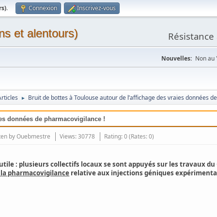
rs)
.
Connexion
Inscrivez-vous
ns et alentours)
Résistance 
Nouvelles:
Non au "
rticles
Bruit de bottes à Toulouse autour de l’affichage des vraies données d
►
aies données de pharmacovigilance !
ten by
Ouebmestre
Views: 30778
Rating: 0 (Rates: 0)
tile : plusieurs collectifs locaux se sont appuyés sur les travaux d
 la pharmacovigilance
relative aux injections géniques expérimenta