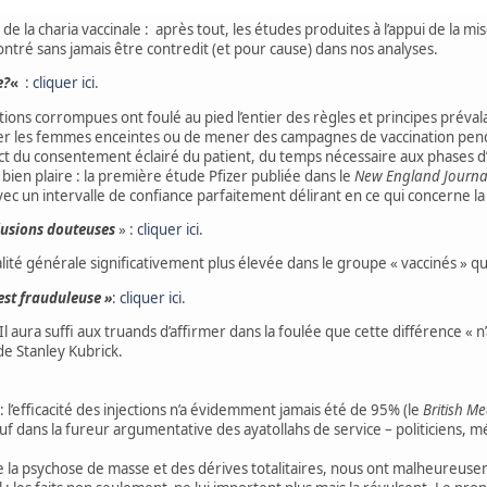
ens de la charia vaccinale : après tout, les études produites à l’appui de la
ré sans jamais être contredit (et pour cause) dans nos analyses.
e?
«
:
cliquer ici
.
ations corrompues ont foulé au pied l’entier des règles et principes préval
iner les femmes enceintes ou de mener des campagnes de vaccination pe
ct du consentement éclairé du patient, du temps nécessaire aux phases 
à bien plaire : la première étude Pfizer publiée dans le
New England Journa
vec un intervalle de confiance parfaitement délirant en ce qui concerne la
clusions douteuses
» :
cliquer ici
.
talité générale significativement plus élevée dans le groupe « vaccinés » 
 est frauduleuse »
:
cliquer ici
.
Il aura suffi aux truands d’affirmer dans la foulée que cette différence « n’
de Stanley Kubrick.
 l’efficacité des injections n’a évidemment jamais été de 95% (le
British Me
 sauf dans la fureur argumentative des ayatollahs de service – politiciens
de la psychose de masse et des dérives totalitaires, nous ont malheureus