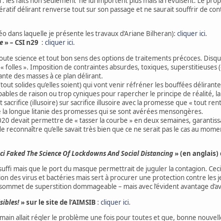
l : les faits non seulement ne lui importent plus mais la révulsent. Le pr
pératif délirant renverse tout sur son passage et ne saurait souffrir de co
éo dans laquelle je présente les travaux d’Ariane Bilheran):
cliquer ici
.
e
» – CSI n29
:
cliquer ici
.
toute science et tout bon sens des options de traitements précoces. Disqual
folles ». Imposition de contraintes absurdes, toxiques, superstitieuses
ante des masses à ce plan délirant.
ut solides qu’elles soient) qui vont venir réfréner les bouffées délirant
apables de raison ou trop cyniques pour rapercher le principe de réalité, l
rifice (illusoire) sur sacrifice illusoire avec la promesse que « tout rentre
e la longue litanie des promesses qui se sont avérées mensongères.
20 devait permettre de « tasser la courbe » en deux semaines, garantissa
e reconnaître qu’elle savait très bien que ce ne serait pas le cas au mom
i Faked The Science Of Lockdowns And Social Distancing
» (en anglais)
uffi mais que le port du masque permettrait de juguler la contagion. Ceci a
 des virus et bactéries mais sert à procurer une protection contre les je
sommet de superstition dommageable – mais avec l’évident avantage d’av
sibles!
» sur le site de l’AIMSIB
:
cliquer ici
.
main allait régler le problème une fois pour toutes et que, bonne nouvelle