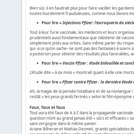
Bien sûr, il en faudrait plus pour faire vaciller les gardi
toutes lourdement frauduleuses, comme nous l’avons mont
Pour lire «
Injections Pfizer: l’escroquerie du siècl
Tout à leur furie vaccinale, les médecins et leurs organis
prudentiels aussi fondamentaux que s’abstenir de vacc
simplement jetés aux orties. Sans même parler du respe
qui -à ce qu’on sache- ne sont pas des fantaisies à suivre 
a posteriori pour obtenir des résultats plus favorables, a
Pour lire «
Vaccin Pfizer : étude bidouillée et con
L’étude dite « à six mois » montrait quant à elle une mor
Pour lire
« Pfizer contre Pfizer : la dernière étude
Ah, la magie de la pensée totalitaire et de sa novlangue ! 
restât « les yeux grands fermés » selon le film éponyme 
Faux, faux et faux
Tout aura été faux de A à Z dans la propagande vaccinale :
question n’ont au grand jamais été « sûrs et efficaces »
sans vergogne dans le même panier.
Ariane Bilheran et Mattias Desmet, grands spécialistes 