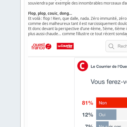
souviendra par exemple des innombrables morceaux d’an
Flop, plop, couic, dong…
Et voilà : flop ! Rien, que dalle, nada. Zéro immunité, zér
comme des malheureux tant il est narcissiquement doulou
Et donc devant la perspective d’une 4ème, 5ème, 6ème inje
plus aussi chaude… comme l’illustre ce tout récent sondag