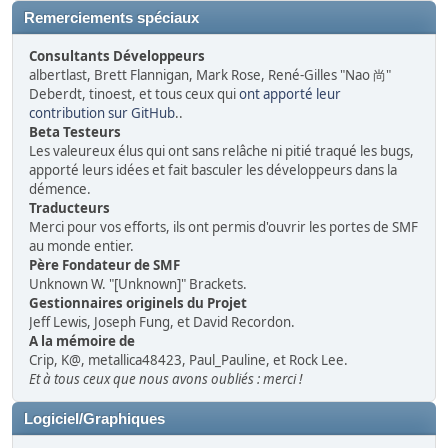
Remerciements spéciaux
Consultants Développeurs
albertlast, Brett Flannigan, Mark Rose, René-Gilles "Nao 尚"
Deberdt, tinoest, et tous ceux qui
ont apporté leur
contribution sur GitHub
..
Beta Testeurs
Les valeureux élus qui ont sans relâche ni pitié traqué les bugs,
apporté leurs idées et fait basculer les développeurs dans la
démence.
Traducteurs
Merci pour vos efforts, ils ont permis d'ouvrir les portes de SMF
au monde entier.
Père Fondateur de SMF
Unknown W. "[Unknown]" Brackets.
Gestionnaires originels du Projet
Jeff Lewis, Joseph Fung, et David Recordon.
A la mémoire de
Crip, K@, metallica48423, Paul_Pauline, et Rock Lee.
Et à tous ceux que nous avons oubliés : merci !
Logiciel/Graphiques