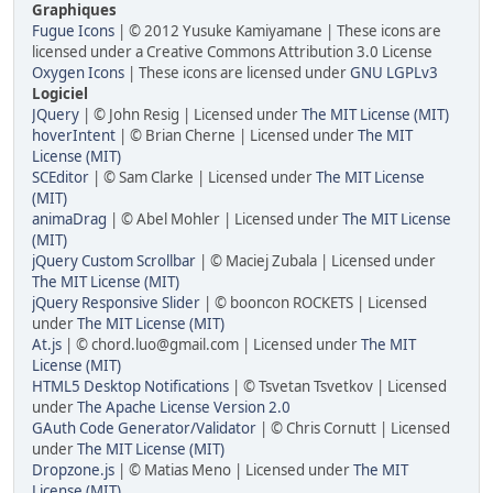
Graphiques
Fugue Icons
| © 2012 Yusuke Kamiyamane | These icons are
licensed under a Creative Commons Attribution 3.0 License
Oxygen Icons
| These icons are licensed under
GNU LGPLv3
Logiciel
JQuery
| © John Resig | Licensed under
The MIT License (MIT)
hoverIntent
| © Brian Cherne | Licensed under
The MIT
License (MIT)
SCEditor
| © Sam Clarke | Licensed under
The MIT License
(MIT)
animaDrag
| © Abel Mohler | Licensed under
The MIT License
(MIT)
jQuery Custom Scrollbar
| © Maciej Zubala | Licensed under
The MIT License (MIT)
jQuery Responsive Slider
| © booncon ROCKETS | Licensed
under
The MIT License (MIT)
At.js
| © chord.luo@gmail.com | Licensed under
The MIT
License (MIT)
HTML5 Desktop Notifications
| © Tsvetan Tsvetkov | Licensed
under
The Apache License Version 2.0
GAuth Code Generator/Validator
| © Chris Cornutt | Licensed
under
The MIT License (MIT)
Dropzone.js
| © Matias Meno | Licensed under
The MIT
License (MIT)