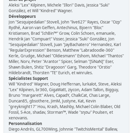
Aleksi "Lex" Kilpinen, Michele "Illori" Davis, Jessica "Suki"
González, et Will "Kindred" Wagner.
Développeurs
Jon "Sesquipedalian" Stovell, John "live627" Rayes, Oscar "Ozp"
Rydhé, Aaron van Geffen, Antechinus, Bjoern "Bloc"
Kristiansen, Brad "IchBin™" Grow, Colin Schoen, emanuele,
Hendrik Jan "Compuart" Visser, Jessica "Suki" González, Jon
"Sesquipedalian" Stovell, Juan "JayBachatero" Hernandez, Karl
"RegularExpression" Benson, Matthew "Labradoodle-360"
Kerle, Grudge, Michael "Oldiesmann" Eshom, Michael "Thantos"
Miller, Norv, Peter "Arantor" Spicer, Selman "[SiNaN]" Eser,
Shawn Bulen, Shitiz "Dragooon" Garg, Theodore "Orstio"
Hildebrandt, Thorsten "TE" Eurich, et winrules.
Spécialistes Support
Will "Kindred" Wagner, Doug Heffernan, lurkalot, Steve, Aleksi
"Lex" Kilpinen, br360, GigaWatt, ziycon, Adam Tallon, Bigguy,
Bruno "margarett" Alves, CapadY, ChalkCat, Chas Large,
Duncan85, gbsothere, JimM, Justyne, Kat, Kevin
"greyknight17" Hou, Krash, Mashby, Michael Colin Blaber, Old
Fossil, S-Ace, shadav, Storman™, Wade "sησω" Poulsen, et
xenovanis.
Personnalisation
Diego Andrés, GL700Wing, Johnnie "TwitchisMental" Ballew,