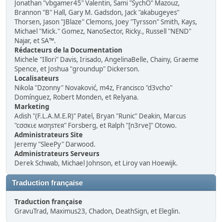
Jonathan "vbgamer45" Valentin, Sami "SychO" Mazouz,
Brannon "B" Hall, Gary M. Gadsdon, Jack "akabugeyes"
Thorsen, Jason "JBlaze" Clemons, Joey "Tyrsson" Smith, Kays,
Michael "Mick." Gomez, NanoSector, Ricky., Russell "NEND"
Najar, et SA™.
Rédacteurs de la Documentation
Michele "Illori" Davis, Irisado, AngelinaBelle, Chainy, Graeme
Spence, et Joshua "groundup" Dickerson.
Localisateurs
Nikola "Dzonny" Novaković, m4z, Francisco "d3vcho"
Domínguez, Robert Monden, et Relyana.
Marketing
Adish "(F.L.A.M.E.R)" Patel, Bryan "Runic" Deakin, Marcus
"cσσкιє мσηѕтєя" Forsberg, et Ralph "[n3rve]" Otowo.
Administrateurs Site
Jeremy "SleePy" Darwood.
Administrateurs Serveurs
Derek Schwab, Michael Johnson, et Liroy van Hoewijk.
Traduction française
Traduction française
GravuTrad, Maximus23, Chadon, DeathSign, et Eleglin.