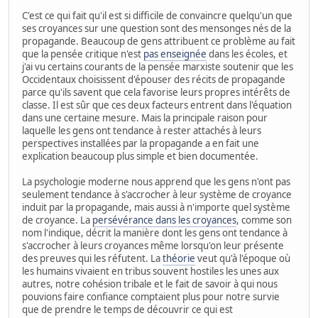
C'est ce qui fait qu'il est si difficile de convaincre quelqu'un que
ses croyances sur une question sont des mensonges nés de la
propagande. Beaucoup de gens attribuent ce problème au fait
que la pensée critique n'est
pas enseignée
dans les écoles, et
j'ai vu certains courants de la pensée marxiste soutenir que les
Occidentaux choisissent d'épouser des récits de propagande
parce qu'ils savent que cela favorise leurs propres intérêts de
classe. Il est sûr que ces deux facteurs entrent dans l'équation
dans une certaine mesure. Mais la principale raison pour
laquelle les gens ont tendance à rester attachés à leurs
perspectives installées par la propagande a en fait une
explication beaucoup plus simple et bien documentée.
La psychologie moderne nous apprend que les gens n'ont pas
seulement tendance à s'accrocher à leur système de croyance
induit par la propagande, mais aussi à n'importe quel système
de croyance. La
persévérance dans les croyances
, comme son
nom l'indique, décrit la manière dont les gens ont tendance à
s'accrocher à leurs croyances même lorsqu'on leur présente
des preuves qui les réfutent. La
théorie
veut qu'à l'époque où
les humains vivaient en tribus souvent hostiles les unes aux
autres, notre cohésion tribale et le fait de savoir à qui nous
pouvions faire confiance comptaient plus pour notre survie
que de prendre le temps de découvrir ce qui est