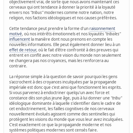
objectivement vrai, de sorte que nous avons maintenant ces
cerveaux qui ont tendance à donner la priorité à la loyauté
envers nos
"tribus"
modernes comme notre nation, notre
religion, nos factions idéologiques et nos causes préférées.
Cette tendance peut prendre la forme d'un
raisonnement
motivé
, où nos intérêts émotionnels et nos loyautés
"tribales"
influencent
la manière dont nous prenons en compte les
nouvelles informations. Elle peut également donner lieu à un
effet de retour
, où le fait d'être confronté à des preuves qui
entrent en conflit avec notre vision du monde non seulement
ne changera pas nos croyances, mais les renforcera au
contraire.
La réponse simple à la question de savoir pourquoi les gens
s'accrochent à des croyances inculquées par la propagande
impériale est donc que c'est ainsi que fonctionnent les esprits.
Si vous parvenez à endoctriner quelqu'un avec force et
constance dès son plus jeune âge, puis à lui donner une
"tribu"
idéologique dominante à laquelle s'identifier dans le cadre de
cet endoctrinement, les failles cognitives de nos cerveaux
nouvellement évolués agissent comme des sentinelles qui
protègent les visions du monde que vous leur avez inculquées.
C'est exactement ce que la propagande moderne et nos
systèmes politiques modernes sont censés faire.