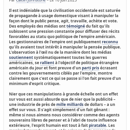
Il est indéniable que la civilisation occidentale est saturée
de propagande à usage domestique visant à manipuler la
façon dont le public pense, agit, travaille, achète et vote.
Des employés des médias ont
témoigné
du fait qu'ils
subissent une pression constante pour diffuser des récits
favorables au statu quo politique de l'empire américain.
Les gestionnaires de l'empire ont publiquement
reconnu
qu'ils avaient tout intérêt à manipuler la pensée publique.
L'observation à l'œil nu de la manière dont les médias
soutiennent
systématiquement toutes les guerres
américaines, se
rallient
à l'objectif de politique étrangère
américain du jour et font preuve d'un
parti pris
écrasant
contre les gouvernements ciblés par l'empire, montre
clairement que c'est ce qui se passe si l'on fait preuve d'un
minimum d'esprit critique.
Nier que ces manipulations à grande échelle ont un effet
sur vous est aussi absurde que de nier que la publicité –
une industrie de près de
mille milliards
de dollars – a un
effet sur vous. Il s'agit simplement d'un fait gênant :
même si nous aimons nous considérer comme des agents
souverains libres de penser et à l'abri de toute influence
extérieure, l'esprit humain est tout à fait
piratable
. Les