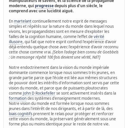
manipulateurs le savent, et la science de la propagande
moderne, qui
progresse
depuis plus d'un siècle, le
comprend avec une lucidité aiguë.
En
martelant
continuellement notre esprit de messages
simples et répétés sur la nature du monde dans lequel nous
vivons, les propagandistes sont en mesure d'exploiter les
failles de la cognition humaine, comme l'effet de
vérité
illusoire
, qui fait que notre esprit confond l'expérience d'avoir
déjà entendu quelque chose avec l'expérience d'avoir reconnu
cette chose comme vrai.
[Selon l'adage bien connu de Goebbels
: Un mensonge répété 100 fois devient une vérité, NdT]
Notre endoctrinement dans la vision du monde impériale
dominante commence lorsque nous sommes très jeunes, en
grande partie parce que l'école est liée aux mêmes structures
de pouvoir dont les intérêts d'information sont servis par cette
vision du monde, et parce que de puissants ploutocrates
comme
John D Rockefeller
se sont activement insérés dans la
formation
des systèmes d'enseignement modernes.
Notre vision du monde est formée lorsque nous sommes
jeunes dans l'intérêt de nos dirigeants, et à partir de là, des
biais cognitifs
prennent le relais pour protéger et renforcer
cette vision du monde, la préservant généralement sous une
forme plus ou moins identique pour le reste de notre vie.