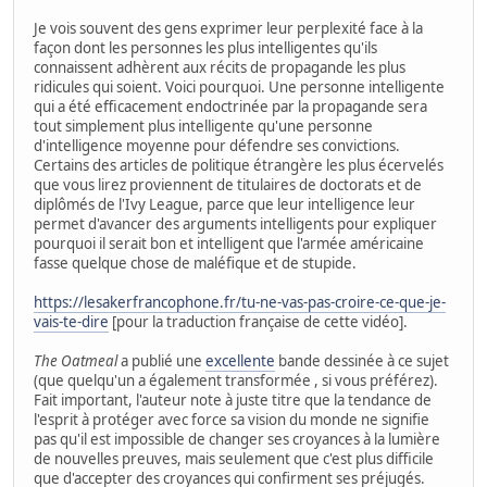
Je vois souvent des gens exprimer leur perplexité face à la
façon dont les personnes les plus intelligentes qu'ils
connaissent adhèrent aux récits de propagande les plus
ridicules qui soient. Voici pourquoi. Une personne intelligente
qui a été efficacement endoctrinée par la propagande sera
tout simplement plus intelligente qu'une personne
d'intelligence moyenne pour défendre ses convictions.
Certains des articles de politique étrangère les plus écervelés
que vous lirez proviennent de titulaires de doctorats et de
diplômés de l'Ivy League, parce que leur intelligence leur
permet d'avancer des arguments intelligents pour expliquer
pourquoi il serait bon et intelligent que l'armée américaine
fasse quelque chose de maléfique et de stupide.
https://lesakerfrancophone.fr/tu-ne-vas-pas-croire-ce-que-je-
vais-te-dire
[pour la traduction française de cette vidéo].
The Oatmeal
a publié une
excellente
bande dessinée à ce sujet
(que quelqu'un a également transformée , si vous préférez).
Fait important, l'auteur note à juste titre que la tendance de
l'esprit à protéger avec force sa vision du monde ne signifie
pas qu'il est impossible de changer ses croyances à la lumière
de nouvelles preuves, mais seulement que c'est plus difficile
que d'accepter des croyances qui confirment ses préjugés.