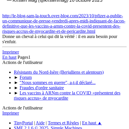
— Kristen Mag (@kristenmag) 16 octobre 2023
http://le-blog-sam-la-touch.over-blog.com/2023/10/pfizer-a-publie-
un-communique-de-presse-vendredi-apres-midi-indiquant-de-facon-
definitive-que-les-vaccins-a-arnm-contre-la-covid-presentent-des-
risques-accrus-de-myocardite-et-de-pericardite.html
Donne un cheval à celui qui dit la vérité : il en aura besoin pour
s'enfuir.
Imprimer
En haut
Pages
1
Actions de l'utilisateur
Résistants du Nord-Isère (Berjalliens et alentours)
►
Forum
►
"Nous sommes en guerre", a-t-il déclaré...
►
Fraudes d'ordre sanitaire
►
Les vaccins à ARNm contre la COVID «présentent des
risques accrus» de myocardite
Actions de l'utilisateur
Imprimer
TinyPortal
|
Aide
|
Termes et Règles
|
En haut ▲
SMF 2.1.6 © 2025
,
Simple Machines