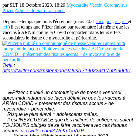
par SLT 18 Octobre 2023, 18:29
Myocardite
Vaccin
Coronavirus
Pfizer
Articles de Sam La Touch
Depuis le temps que nous l'écrivions (mars 2021
: ici
,
ici,
,
ici
,
ici
et
ici
) il est temps que Pfizer finisse par reconnaître lui même que les
vaccins à ARNm contre la Covid comportent dans leurs effets
secondaires le risque de myocardite et péricardite.
Twitt
:
https://twitter.com/kristenmag/status/1714022846769590661
🔥Pfizer a publié un communiqué de presse vendredi
après-midi indiquant de façon définitive que les vaccins à
ARNm COVID « présentent des risques accrus » de
myocardite + péricardite.
Risque le plus élevé = adolescents mâles.
Il est INEXCUSABLE que des milliers de collégiens soient
TOUJOURS obligés de se faire vacciner avec ces risques
connus.
pic.twitter.com/ZWpKuGuAkP