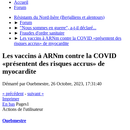
Accueil
Forum
Résistants du Nord-Isère (Berjalliens et alentours)
►
Forum
►
"Nous sommes en guerre", a-t-il déclaré...
►
Fraudes d'ordre sanitaire
►
Les vaccins à ARNm contre la COVID «présentent des
risques accrus» de myocardite
Les vaccins à ARNm contre la COVID
«présentent des risques accrus» de
myocardite
Démarré par Ouebmestre, 26 Octobre, 2023, 17:31:40
« précédent
-
suivant »
Imprimer
En bas
Pages
1
Actions de l'utilisateur
Ouebmestre