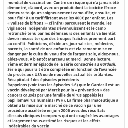
mondial de vaccination. Contre un risque qui n’a jamais été
démontré, d’abord, avec un produit dont la toxicité féroce
demeure toujours soigneusement camouflée, ensuite, et
pour finir à un tarif flirtant avec les 400€ par enfant. Les
« valises de biftons » (cf infra) parcourent le monde, les
vigilances indépendantes s’évanouissent et le camp
retranché tenu par les défenseurs des enfants va bientôt
devoir nécessiter que des troupes fraîches prennent part
au conflit. Politiciens, décideurs, journalistes, médecins,
parents, la santé de nos enfants est clairement mise en
danger par le culte du veau d’or de l’argent sale, aidez-nous,
aidez-vous. À bientôt Marceau et merci. Bonne lecture.
7ème et dernier épisode de la série consacrée au
Gardasil
.
Série qui pourrait être complétée en fonction de l’avancée
du procès aux USA ou de nouvelles actualités brûlantes.
Récapitulatif des épisodes précédents
Rappelons (voir tous les épisodes 1-6) que le
Gardasil est un
vaccin développé par Merck pour la « prévention » des
cancers causés par une famille de virus appelés les
papillomavirus humains
(PVH). La firme pharmaceutique a
obtenu la
mise sur le marché de ce vaccin par une
procédure accélérée en juin 2006
avec des résultats
d’essais cliniques trompeurs qui ont
exagéré les avantages
et largement sous-estimé les risques et les effets
indésirables du vaccin.