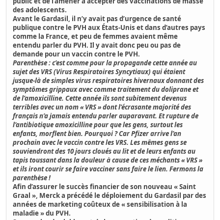
public et de l’amener à accepter des vaccinations de masse
des adolescents.
Avant le Gardasil, il n’y avait pas d’urgence de santé
publique contre le PVH aux États-Unis et dans d’autres pays
comme la France, et peu de femmes avaient même
entendu parler du PVH. Il y avait donc peu ou pas de
demande pour un vaccin contre le PVH.
Parenthèse : c’est comme pour la propagande cette année au
sujet des VRS (Virus Respiratoires Syncytiaux) qui étaient
jusque-là de simples virus respiratoires hivernaux donnant des
symptômes grippaux avec comme traitement du doliprane et
de l’amoxicilline. Cette année ils sont subitement devenus
terribles avec un nom « VRS » dont l’écrasante majorité des
français n’a jamais entendu parler auparavant. Et rupture de
l’antibiotique amoxicilline pour que les gens, surtout les
enfants, morflent bien. Pourquoi ? Car Pfizer arrive l’an
prochain avec le vaccin contre les VRS. Les mêmes gens se
souviendront des 10 jours cloués au lit et de leurs enfants au
tapis toussant dans la douleur à cause de ces méchants « VRS »
et ils iront courir se faire vacciner sans faire le lien. Fermons la
parenthèse !
Afin d’assurer le succès financier de son nouveau « Saint
Graal »,
Merck a précédé le déploiement du Gardasil par des
années de marketing coûteux de « sensibilisation à la
maladie » du PVH.