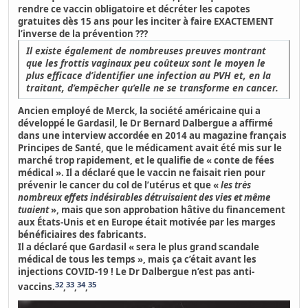
rendre ce vaccin obligatoire et décréter les capotes
gratuites dès 15 ans pour les inciter à faire EXACTEMENT
l’inverse de la prévention ???
Il existe également de nombreuses preuves montrant
que les frottis vaginaux peu coûteux sont le moyen le
plus efficace d’identifier une infection au PVH et, en la
traitant, d’empêcher qu’elle ne se transforme en cancer.
Ancien employé de Merck, la société américaine qui a
développé le Gardasil,
le Dr Bernard Dalbergue a affirmé
dans une interview accordée en 2014 au magazine français
Principes de Santé, que le médicament avait été mis sur le
marché trop rapidement, et le qualifie de « conte de fées
médical ».
Il a déclaré que le vaccin ne faisait rien pour
prévenir le cancer du col de l’utérus et que «
les très
nombreux effets indésirables détruisaient des vies et même
tuaient
», mais que son approbation hâtive du financement
aux États-Unis et en Europe était motivée par les marges
bénéficiaires des fabricants.
Il a déclaré que Gardasil « sera le plus grand scandale
médical de tous les temps »
, mais ça c’était avant les
injections COVID-19 ! Le Dr Dalbergue n’est pas anti-
32
33
34
35
vaccins.
,
,
,