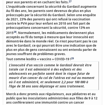
27
peur aux parents et en cachant les faits.
L’inquiétude concernant la sécurité du Gardasil augmente
Au fil des ans, les parents sont devenus de plus en plus
préoccupés par la sécurité du Gardasil.
Selon une enquête
de 2021, 23% des parents qui ont refusé la vaccination
contre le PVH pour leur enfant en 2018 ont fait part de
préoccupations concernant la sécurité, contre 13% en
28
2015
. Normalement,
les médicaments deviennent plus
acceptés au fil du temps à mesure que leur innocuité est
démontrée dans le monde réel. Ce n’est pourtant pas le cas
avec le Gardasil,
ce qui pourrait être une indication que de
plus en plus de gens connaissent ou ont entendu parler de
jeunes souffrant de problèmes graves.
29
Tout comme lesdits « vaccins » COVID-19 !
L’innocuité d’un vaccin comme le Gardasil devrait être
totale car il est administré à des enfants et des
adolescents en parfaite santé dont le risque futur de
mourir d’un cancer du col de l’utérus est nul au moment
où il est administré, et seulement 2,2 pour 100 000 à
l’âge de 58 ans sans dépistage et sans traitement.
Merck a donc promis aux régulateurs, aux pédiatres et au
public que les inoculations administrées aux filles de 9 à 12
ans conféreraient une immunité contre un cancer