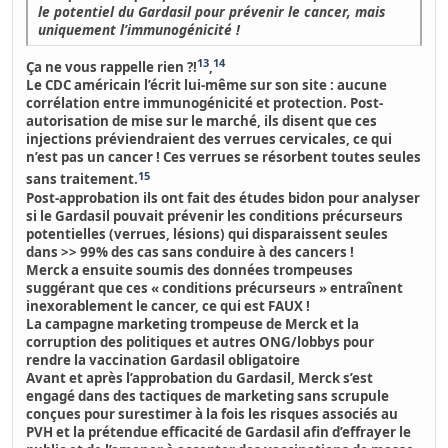
le potentiel du Gardasil pour prévenir le cancer, mais
uniquement l’immunogénicité !
13
14
Ça ne vous rappelle rien ?!
,
Le CDC américain l’écrit lui-même sur son site : aucune
corrélation entre immunogénicité et protection.
Post-
autorisation de mise sur le marché, ils disent que ces
injections préviendraient des verrues cervicales, ce qui
n’est pas un cancer ! Ces verrues se résorbent toutes seules
15
sans traitement.
Post-approbation ils ont fait des études bidon pour analyser
si le Gardasil pouvait prévenir les conditions précurseurs
potentielles
(verrues, lésions) qui disparaissent seules
dans >> 99% des cas sans conduire à des cancers !
Merck a ensuite soumis des données trompeuses
suggérant que ces « conditions précurseurs » entraînent
inexorablement le cancer, ce qui est FAUX !
La campagne marketing trompeuse de Merck et la
corruption des politiques et autres ONG/lobbys pour
rendre la vaccination Gardasil obligatoire
Avant et après l’approbation du Gardasil, Merck s’est
engagé dans des tactiques de marketing sans scrupule
conçues pour
surestimer à la fois les risques associés au
PVH et la prétendue efficacité de Gardasil
afin d’effrayer le