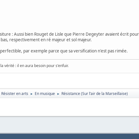
essiture : Aussi bien Rouget de Lisle que Pierre Degeyter avaient écrit pour 
 bas, respectivement en ré majeur et sol majeur.
t perfectible, par exemple parce que sa versification n'est pas rimée.
a vérité : il en aura besoin pour s'enfuir.
Résister en arts
En musique
Résistance (Sur l’air de la Marseillaise)
►
►