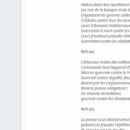
Hideux dans leur apothéose
Les rois de la banque et de l
Organisent les guerres civile
Crédules contre tous les incr
Leurs tribunaux matriarcaux
Guerroient à mort contre les
Leurs fraudeurs pseudo-cli
Guerroient contre les réaliste
Refrain.
L'intox aux mains des milliar
Commande tout l'appareil d'
Macron guerroie contre la F
Guerroie contre l'égalité,
(bis
Asservi par les empoisonneu
Rend le poison obligatoire !
Sa colonne de kollabos
guerroie contre les résistants
Refrain.
La presse vous veut peureux 
gobant ses fraudes répétées
Ils raisonnent par insultes,