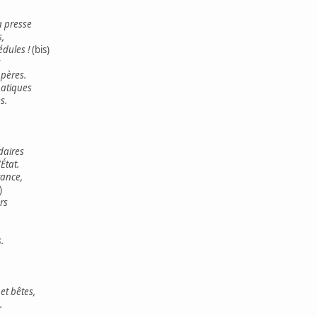
a presse
s,
édules !
(bis)
 pères.
matiques
s.
daires
État.
rance,
)
rs
.
et bêtes,
.