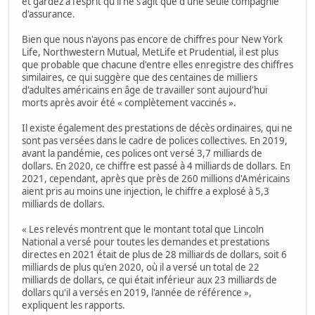
et gardez à l'esprit qu'il ne s'agit que d'une seule compagnie
d'assurance.
Bien que nous n'ayons pas encore de chiffres pour New York
Life, Northwestern Mutual, MetLife et Prudential, il est plus
que probable que chacune d'entre elles enregistre des chiffres
similaires, ce qui suggère que des centaines de milliers
d'adultes américains en âge de travailler sont aujourd'hui
morts après avoir été « complètement vaccinés ».
Il existe également des prestations de décès ordinaires, qui ne
sont pas versées dans le cadre de polices collectives. En 2019,
avant la pandémie, ces polices ont versé 3,7 milliards de
dollars. En 2020, ce chiffre est passé à 4 milliards de dollars. En
2021, cependant, après que près de 260 millions d'Américains
aient pris au moins une injection, le chiffre a explosé à 5,3
milliards de dollars.
« Les relevés montrent que le montant total que Lincoln
National a versé pour toutes les demandes et prestations
directes en 2021 était de plus de 28 milliards de dollars, soit 6
milliards de plus qu'en 2020, où il a versé un total de 22
milliards de dollars, ce qui était inférieur aux 23 milliards de
dollars qu'il a versés en 2019, l'année de référence »,
expliquent les rapports.