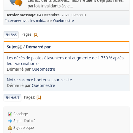
Les accidents post-vaccinaux n'étaient déjà pas rares,
parfois invalidants à vie...
Dernier message:
04 Décembre, 2021, 09:58:10
Interview avec les milit...
par
Ouebmestre
Pages
1
EN BAS
Sujet
/
Démarré par
Les décès de pilotes étasuniens ont augmenté de 1 750 % après
leur vaccination o
Démarré par
Ouebmestre
Notre carence honteuse, sur ce site
Démarré par
Ouebmestre
Pages
1
EN HAUT
Sondage
Sujet déplacé
Sujet bloqué