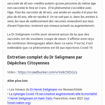
vaccinée de 40 ans «vieillira autant» qu'une personne du même âge
non-vaccinée le fera en 3 ans. Et le phénomène s'accélère avec
l'âge. Pour les vaccinés de 50 ans, une année en vaudra 4 et pour les
plus de 60 ans, elle en vaudra 8. On ne sait pas si, dans les années à
venir, les taux de vieillissement des vaccinés reviendront aux taux
d'avant l'injection, resteront aux niveaux actuels ou augmenteront
».
Le Dr Seligmann confie avoir observé autour de lui que des
vaccinés ont de soudains «
coups de vieux
». Il affirme avoir reçu
de nombreux témoignages allant dans ce sens. Pour lui, il est
indéniable que ce phénomène est lié aux injections Covid-19.
Entretien complet du Dr Seligmann par
Dépêches Citoyennes
Video :
https://crowdbunker.com/v/Vo8c5EDG2x
Aller plus loin
•
Les travaux du
Dr Hervé Seligmann
sur
ResearchGate
•
La synergie Covid-19-vaccination augmenterait-elle la mortalité
? Hervé Seligmann et Haim Yativ
,
FranceSoir
, mars 2021 (
sur
forum nakim.org
)