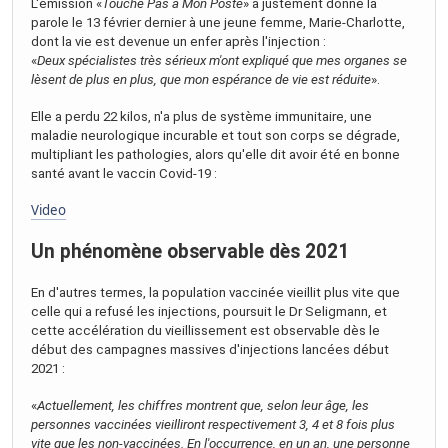
L'émission «
Touche Pas à Mon Poste
» a justement donné la
parole le 13 février dernier à une jeune femme, Marie-Charlotte,
dont la vie est devenue un enfer après l'injection :
«
Deux spécialistes très sérieux m'ont expliqué que mes organes se
lèsent de plus en plus, que mon espérance de vie est réduite
».
Elle a perdu 22 kilos, n'a plus de système immunitaire, une
maladie neurologique incurable et tout son corps se dégrade,
multipliant les pathologies, alors qu'elle dit avoir été en bonne
santé avant le vaccin Covid-19 :
Video
Un phénomène observable dès 2021
En d'autres termes, la population vaccinée vieillit plus vite que
celle qui a refusé les injections, poursuit le Dr Seligmann, et
cette accélération du vieillissement est observable dès le
début des campagnes massives d'injections lancées début
2021 :
«
Actuellement, les chiffres montrent que, selon leur âge, les
personnes vaccinées vieilliront respectivement 3, 4 et 8 fois plus
vite que les non-vaccinées. En l'occurrence, en un an, une personne