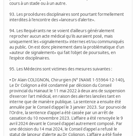
cours à un stade ou à un autre.
93. Les procédures disciplinaires sont pourtant formellement
interdites à l'encontre des «lanceurs d'alerte».
94. Les Requérants ne se voient d'ailleurs généralement
reprocher aucun acte médical qu'ils auraient posé, mais
uniquement les «signalements» internes et/ou communiqués
au public. On est donc pleinement dans la problématique d'un
«auteur de signalement» qui fait l'objet de poursuites, en
l'espèce disciplinaires.
95. Les Médecins sont victimes des mesures suivantes :
•
Dr Alain COLIGNON, Chirurgien (N° INAMI 1-55964-12-140),
Le Dr Colignon a été condamné par décision du Conseil
provincial du Hainaut le 11 mai 2022 à deux ans de suspension
d'exercer l'art médical, en raison des alertes lancées tant en
interne que de manière publique. La sentence a ensuite été
annulée par le Conseil d'appel le 3 janvier 2023. Sur pourvoi de
l'Ordre, la sentence d'appel a été cassée par un arrêt de
cassation du 10 novembre 2023. L'affaire a été renvoyée le 9
avril 2024 devant le Conseil d'appel autrement composé. Par
une décision du 14 mai 2024, le Conseil d'appel a refusé le
statut de lanceur d'alerte au Dr Colignon. L'affaire a été fixée