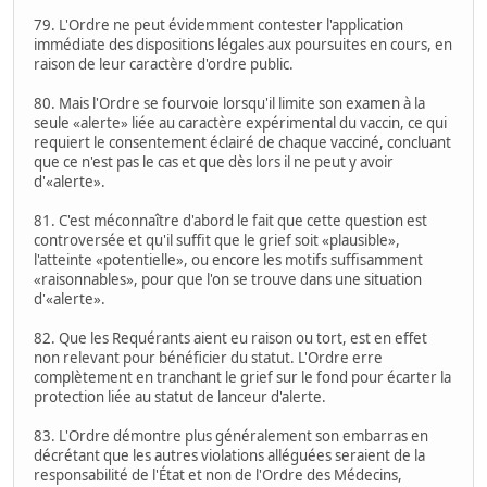
79. L'Ordre ne peut évidemment contester l'application
immédiate des dispositions légales aux poursuites en cours, en
raison de leur caractère d'ordre public.
80. Mais l'Ordre se fourvoie lorsqu'il limite son examen à la
seule «alerte» liée au caractère expérimental du vaccin, ce qui
requiert le consentement éclairé de chaque vacciné, concluant
que ce n'est pas le cas et que dès lors il ne peut y avoir
d'«alerte».
81. C'est méconnaître d'abord le fait que cette question est
controversée et qu'il suffit que le grief soit «plausible»,
l'atteinte «potentielle», ou encore les motifs suffisamment
«raisonnables», pour que l'on se trouve dans une situation
d'«alerte».
82. Que les Requérants aient eu raison ou tort, est en effet
non relevant pour bénéficier du statut. L'Ordre erre
complètement en tranchant le grief sur le fond pour écarter la
protection liée au statut de lanceur d'alerte.
83. L'Ordre démontre plus généralement son embarras en
décrétant que les autres violations alléguées seraient de la
responsabilité de l'État et non de l'Ordre des Médecins,