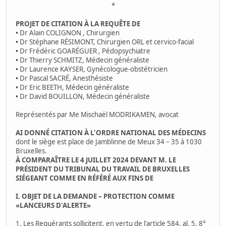
*
PROJET DE CITATION À LA REQUÊTE DE
•
Dr Alain COLIGNON , Chirurgien
•
Dr Stéphane RÉSIMONT, Chirurgien ORL et cervico-facial
•
Dr Frédéric GOARÉGUER , Pédopsychiatre
•
Dr Thierry SCHMITZ, Médecin généraliste
•
Dr Laurence KAYSER, Gynécologue-obstétricien
•
Dr Pascal SACRÉ, Anesthésiste
•
Dr Eric BEETH, Médecin généraliste
•
Dr David BOUILLON, Médecin généraliste
Représentés par Me Mischaël MODRIKAMEN, avocat
AI DONNÉ CITATION À L'ORDRE NATIONAL DES MÉDECINS
dont le siège est place de Jamblinne de Meux 34 – 35 à 1030
Bruxelles.
À COMPARAÎTRE LE 4 JUILLET 2024 DEVANT M. LE
PRÉSIDENT DU TRIBUNAL DU TRAVAIL DE BRUXELLES
SIÉGEANT COMME EN RÉFÉRÉ AUX FINS DE
I. OBJET DE LA DEMANDE – PROTECTION COMME
«LANCEURS D'ALERTE»
1. Les Requérants sollicitent, en vertu de l'article 584, al. 5, 8°