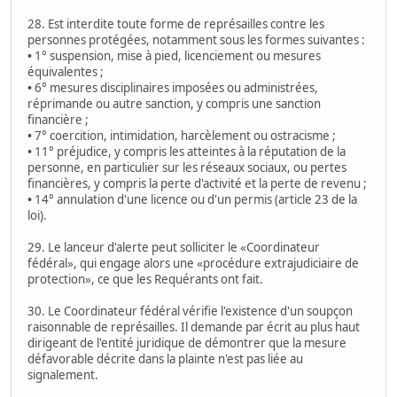
28. Est interdite toute forme de représailles contre les
personnes protégées, notamment sous les formes suivantes :
•
1° suspension, mise à pied, licenciement ou mesures
équivalentes ;
•
6° mesures disciplinaires imposées ou administrées,
réprimande ou autre sanction, y compris une sanction
financière ;
•
7° coercition, intimidation, harcèlement ou ostracisme ;
•
11° préjudice, y compris les atteintes à la réputation de la
personne, en particulier sur les réseaux sociaux, ou pertes
financières, y compris la perte d'activité et la perte de revenu ;
•
14° annulation d'une licence ou d'un permis (article 23 de la
loi).
29. Le lanceur d'alerte peut solliciter le «Coordinateur
fédéral», qui engage alors une «procédure extrajudiciaire de
protection», ce que les Requérants ont fait.
30. Le Coordinateur fédéral vérifie l'existence d'un soupçon
raisonnable de représailles. Il demande par écrit au plus haut
dirigeant de l'entité juridique de démontrer que la mesure
défavorable décrite dans la plainte n'est pas liée au
signalement.