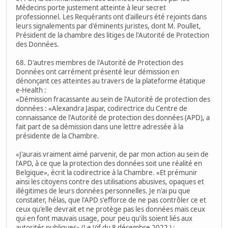
Médecins porte justement atteinte à leur secret
professionnel. Les Requérants ont d'ailleurs été rejoints dans
leurs signalements par d'éminents juristes, dont M. Poullet,
Président de la chambre des litiges de l'Autorité de Protection
des Données.
68. D'autres membres de l'Autorité de Protection des
Données ont carrément présenté leur démission en
dénonçant ces atteintes au travers de la plateforme étatique
e-Health :
«Démission fracassante au sein de l'Autorité de protection des
données : «Alexandra Jaspar, codirectrice du Centre de
connaissance de l'Autorité de protection des données (APD), a
fait part de sa démission dans une lettre adressée à la
présidente de la Chambre.
«J'aurais vraiment aimé parvenir, de par mon action au sein de
l'APD, à ce que la protection des données soit une réalité en
Belgique», écrit la codirectrice à la Chambre. «Et prémunir
ainsi les citoyens contre des utilisations abusives, opaques et
illégitimes de leurs données personnelles. Je n'ai pu que
constater, hélas, que l'APD s'efforce de ne pas contrôler ce et
ceux qu'elle devrait et ne protège pas les données mais ceux
qui en font mauvais usage, pour peu qu'ils soient liés aux
autorités publiques» (Le Vif du 8 décembre 2022 ) :