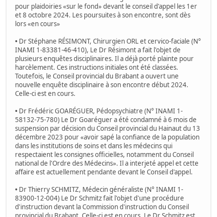
pour plaidoiries «sur le fond» devant le conseil d'appel les 1er
et 8 octobre 2024. Les poursuites à son encontre, sont dès
lors «en cours»
•
Dr Stéphane RÉSIMONT, Chirurgien ORL et cervico-faciale (N°
INAMI 1-83381-46-410), Le Dr Résimont a fait l'objet de
plusieurs enquêtes disciplinaires. Il a déjà porté plainte pour
harcèlement. Ces instructions initiales ont été classées.
Toutefois, le Conseil provincial du Brabant a ouvert une
nouvelle enquête disciplinaire à son encontre début 2024.
Celle-ci est en cours.
•
Dr Frédéric GOARÉGUER, Pédopsychiatre (N° INAMI 1-
58132-75-780) Le Dr Goaréguer a été condamné à 6 mois de
suspension par décision du Conseil provincial du Hainaut du 13
décembre 2023 pour «avoir sapé la confiance de la population
dans les institutions de soins et dans les médecins qui
respectaient les consignes officielles, notamment du Conseil
national de l'Ordre des Médecins». Il a interjeté appel et cette
affaire est actuellement pendante devant le Conseil d'appel.
•
Dr Thierry SCHMITZ, Médecin généraliste (N° INAMI 1-
83900-12-004) Le Dr Schmitz fait l'objet d'une procédure
d'instruction devant la Commission d'instruction du Conseil
provincial du Brabant. Celle-ci est en cours. Le Dr Schmitz est