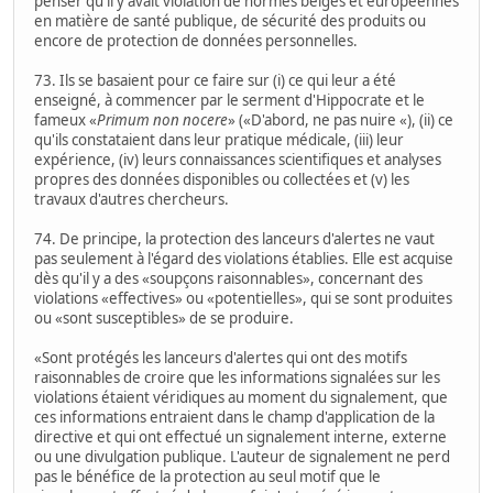
penser qu'il y avait violation de normes belges et européennes
en matière de santé publique, de sécurité des produits ou
encore de protection de données personnelles.
73. Ils se basaient pour ce faire sur (i) ce qui leur a été
enseigné, à commencer par le serment d'Hippocrate et le
fameux «
Primum non nocere
» («D'abord, ne pas nuire «), (ii) ce
qu'ils constataient dans leur pratique médicale, (iii) leur
expérience, (iv) leurs connaissances scientifiques et analyses
propres des données disponibles ou collectées et (v) les
travaux d'autres chercheurs.
74. De principe, la protection des lanceurs d'alertes ne vaut
pas seulement à l'égard des violations établies. Elle est acquise
dès qu'il y a des «soupçons raisonnables», concernant des
violations «effectives» ou «potentielles», qui se sont produites
ou «sont susceptibles» de se produire.
«Sont protégés les lanceurs d'alertes qui ont des motifs
raisonnables de croire que les informations signalées sur les
violations étaient véridiques au moment du signalement, que
ces informations entraient dans le champ d'application de la
directive et qui ont effectué un signalement interne, externe
ou une divulgation publique. L'auteur de signalement ne perd
pas le bénéfice de la protection au seul motif que le