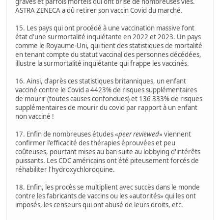
graves et parfois mortels qui ont brisé de nombreuses vies.
ASTRA ZENECA a dû retirer son vaccin Covid du marché.
15. Les pays qui ont procédé à une vaccination massive font
état d'une surmortalité inquiétante en 2022 et 2023. Un pays
comme le Royaume-Uni, qui tient des statistiques de mortalité
en tenant compte du statut vaccinal des personnes décédées,
illustre la surmortalité inquiétante qui frappe les vaccinés.
16. Ainsi, d'après ces statistiques britanniques, un enfant
vacciné contre le Covid a 4423% de risques supplémentaires
de mourir (toutes causes confondues) et 136 333% de risques
supplémentaires de mourir du covid par rapport à un enfant
non vacciné !
17. Enfin de nombreuses études «
peer reviewed
» viennent
confirmer l'efficacité des thérapies éprouvées et peu
coûteuses, pourtant mises au ban suite au lobbying d'intérêts
puissants. Les CDC américains ont été piteusement forcés de
réhabiliter l'hydroxychloroquine.
18. Enfin, les procès se multiplient avec succès dans le monde
contre les fabricants de vaccins ou les «autorités» qui les ont
imposés, les censeurs qui ont abusé de leurs droits, etc.